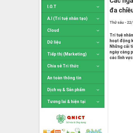
Các ngà
I.O.T
đa chiề
A.I (Trí tuệ nhân tạo)
Thứ sáu - 22
Cloud
Trí tuệ nhâ
hoạt động k
Dữ liệu
Những cải t
ngày càng p
Tiếp thị (Marketing)
các lĩnh vực
Chia sẻ Tri thức
An toàn thông tin
Dịch vụ & Sản phẩm
Tương lai & hiện tại