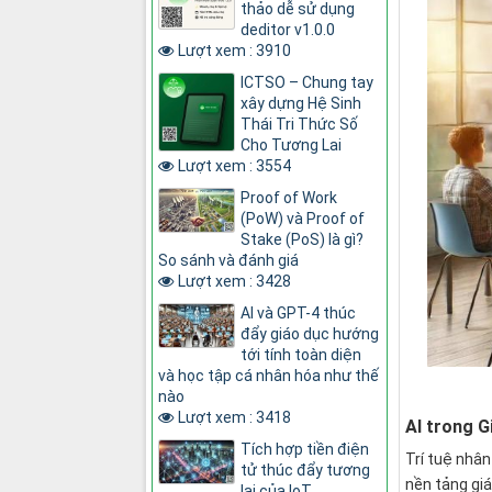
thảo dễ sử dụng
deditor v1.0.0
Lượt xem : 3910
ICTSO – Chung tay
xây dựng Hệ Sinh
Thái Tri Thức Số
Cho Tương Lai
Lượt xem : 3554
Proof of Work
(PoW) và Proof of
Stake (PoS) là gì?
So sánh và đánh giá
Lượt xem : 3428
AI và GPT-4 thúc
đẩy giáo dục hướng
tới tính toàn diện
và học tập cá nhân hóa như thế
nào
Lượt xem : 3418
AI trong G
Tích hợp tiền điện
Trí tuệ nhân
tử thúc đẩy tương
nền tảng giá
lai của IoT