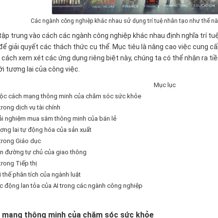
Các ngành công nghiệp khác nhau sử dụng trí tuệ nhân tạo như thế n
 tập trung vào cách các ngành công nghiệp khác nhau định nghĩa trí tu
để giải quyết các thách thức cụ thể. Mục tiêu là nâng cao việc cung c
cách xem xét các ứng dụng riêng biệt này, chúng ta có thể nhận ra ti
ới tương lai của công việc.
Mục lục
ộc cách mạng thông minh của chăm sóc sức khỏe
trong dịch vụ tài chính
ải nghiệm mua sắm thông minh của bán lẻ
ơng lai tự động hóa của sản xuất
 trong Giáo dục
n đường tự chủ của giao thông
trong Tiếp thị
i thế phân tích của ngành luật
c động lan tỏa của AI trong các ngành công nghiệp
 mạng thông minh của chăm sóc sức khỏe