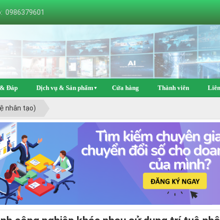
o: 0986379601
 & Đáp
Dịch vụ & Sản phẩm
Cửa hàng
Thành viên
Liên
▼
tuệ nhân tạo)