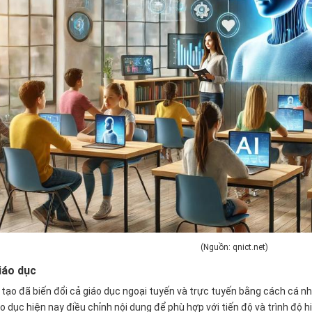
(Nguồn: qnict.net)
iáo dục
 tạo đã biến đổi cả giáo dục ngoại tuyến và trực tuyến bằng cách cá n
o dục hiện nay điều chỉnh nội dung để phù hợp với tiến độ và trình độ h