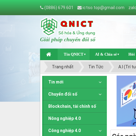
(0886) 679.601
ictso.top@gmail.com
zal
Giải pháp chuyển đổi số
Tin QNICT
AI & Chia sẻ
Hỏi
▼
▼
Trang nhất
Tin Tức
A.I (Trí 
Tin mới
Chuyển đổi số
Blockchain, tài chính số
Nông nghiệp 4.0
Công nghiệp 4.0