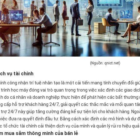
(Nguồn: qnict.net)
ch vụ tài chính
ính công nhận trí tuệ nhân tạo là một cải tiến mang tính chuyển đổi g
rình học máy đóng vai trò quan trọng trong việc xác định các giao dịc
ch do cá nhân và doanh nghiệp thực hiện để phát hiện các bất thường
g cấp hỗ trợ khách hàng 24/7, giải quyết các thắc mắc và mối quan t
trợ 24/7 này giúp tăng cường đáng kể sự tiện lợi cho khách hàng. Ngoài 
việc đưa ra quyết định đầu tư. Bằng cách xác định các mô hình và dự đ
 tổ chức tài chính cải thiện dịch vụ của mình và quản lý rủi ro hiệu quả
ệm mua sắm thông minh của bán lẻ