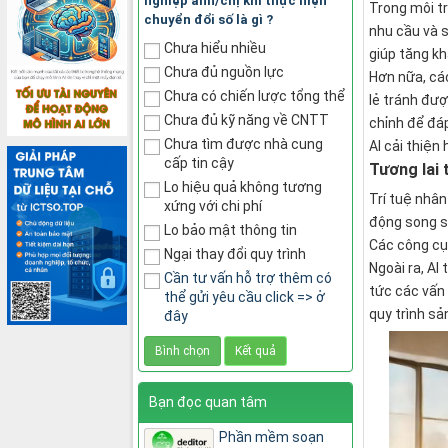
nghiệp anh/chị khi thực hiện
Trong môi t
chuyển đổi số là gì ?
nhu cầu và 
Chưa hiểu nhiều
giúp tăng k
Chưa đủ nguồn lực
Hơn nữa, các
Chưa có chiến lược tổng thể
lẻ tránh đượ
Chưa đủ kỹ năng về CNTT
chỉnh để đáp
Chưa tìm được nhà cung
AI cải thiệ
cấp tin cậy
Tương lai 
Lo hiệu quả không tương
Trí tuệ nhân
xứng với chi phí
động song so
Lo bảo mật thông tin
Các công cụ 
Ngại thay đổi quy trình
Ngoài ra, AI
Cần tư vấn hỗ trợ thêm có
tức các vấn 
thể gửi yêu cầu click => ở
quy trình sả
đây
Bạn đọc quan tâm
Phần mềm soạn