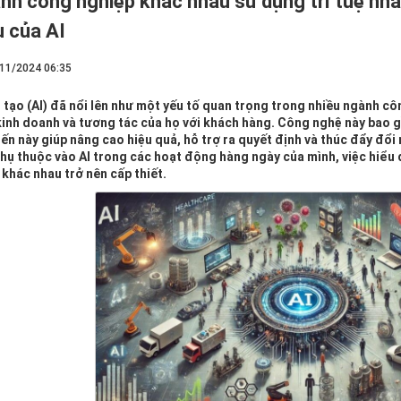
nh công nghiệp khác nhau sử dụng trí tuệ nh
u của AI
/11/2024 06:35
n tạo (AI) đã nổi lên như một yếu tố quan trọng trong nhiều ngành 
inh doanh và tương tác của họ với khách hàng. Công nghệ này bao 
iến này giúp nâng cao hiệu quả, hỗ trợ ra quyết định và thúc đẩy đổi
hụ thuộc vào AI trong các hoạt động hàng ngày của mình, việc hiểu 
 khác nhau trở nên cấp thiết.