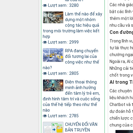
Các nhà giáo
Lượt xem : 3280
bật các lĩnh
Làm thế nào để xây
thêm một lớp
dựng một nhóm
cộng tác hiệu quả
nhu cầu và s
trong môi trường làm việc kết
Con đường
hợp
Trong lĩnh v
Lượt xem : 2999
tự lái thực 
RPA đang chuyển
chướng ngại 
đổi tương lai của
Ngoài ra, AI
công việc như thế
nào?
Những cải ti
Lượt xem : 2805
chốt trong v
AI trong T
Điện thoại thông
minh ảnh hưởng
Các chuyên g
đến tâm lý trẻ em,
liệu khách h
định hình tâm trí và cuộc sống
của thế hệ tiếp theo như thế
Chatbot và t
nào
dự đoán hỗ t
Lượt xem : 2785
chiến lược c
CHUYỂN ĐỔI VĂN
chung của cá
BẢN TRUYỀN