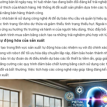
rường bán lẻ ngày nay, trí tuệ nhân tạo đang biến đổi đáng kể trải n
sở thích của khách hàng. Hệ thống AI đề xuất sản phẩm dựa trên các t
hả năng bán hàng thành công.
 nhà bán lẻ sử dụng công nghệ AI để dự báo nhu cầu và quản lý hiệu q
c tình trạng tồn kho dư thừa và giảm thiểu tình trạng thiếu hụt. Ngoài 
 ứng xu hướng thị trường và hành vi của người tiêu dùng, thúc đẩy bối
n hành trình mua sắm bằng cách tạo ra những trải nghiệm phù hợp với 
tự động hóa của sản xuất
 tạo trong lĩnh vực sản xuất tự động hóa các nhiệm vụ với độ chính xác
ng với robot để tối ưu hóa dây chuyền lắp ráp, đảm bảo hoàn thành nhi
bảo trì dự đoán do AI điều khiển dự báo các lỗi thiết bị tiềm ẩn, giúp giả
 tăng cường các quy trình đảm bảo chất lượng bằng cách sử dụng các 
đề và bất thường. Việc tích hợp các công nghệ này giúp tăng đáng kể n
n xuất.