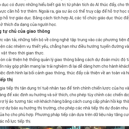
 dục có được những hiểu biết giá trị từ phân tích do AI thúc đẩy, cho 
 vực cần hỗ trợ thêm. Ngoài ra, gia sư ảo có thể truy cập để hỗ trợ học
 hỗ trợ giáo dục. Bằng cách tích hợp AI, các tổ chức giáo dục thúc đ
ở thích đa dạng của người học.
 tự chủ của giao thông
ực vận tải, những tiến bộ về công nghệ tập trung vào các phương tiện đ
hiện các nhiệm vụ thiết yếu, chẳng hạn như điều hướng tuyến đường và
vật theo thời gian thực.
 còn cải thiện hệ thống quản lý giao thông bằng cách dự đoán mức độ 
ến này góp phần mang lại trải nghiệm đi lại dễ dàng hơn cho hành khách
iệc định hình lại bối cảnh giao thông, thúc đẩy cải thiện về an toàn và h
iếp thị
ia tiếp thị tận dụng trí tuệ nhân tạo để tinh chỉnh chiến lược của họ v
àng để xác định xu hướng và sở thích, cho phép tùy chỉnh các chiến dịch
rợ lý ảo tương tác với khách hàng bằng cách cung cấp phản hồi kịp thời
rợ dự báo xu hướng thị trường, cho phép các nhà tiếp thị dự đoán nhu 
ủa họ cho phù hợp. Phương pháp tiếp cận dựa trên dữ liệu này tăng c
c nỗ lực tiếp thị.