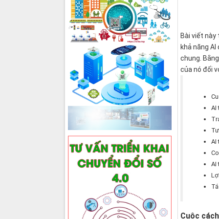
Bài viết này
khả năng AI 
chung. Bằng 
của nó đối v
Cu
AI 
Tr
Tư
AI
Co
AI 
Lợ
Tá
Cuộc cách