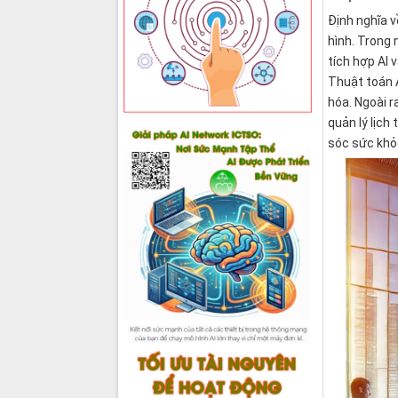
Định nghĩa v
hình. Trong 
tích hợp AI 
Thuật toán A
hóa. Ngoài r
quản lý lịch
sóc sức khỏ