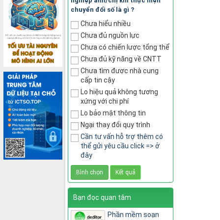
nghiệp anh/chị khi thực hiện
chuyển đổi số là gì ?
Chưa hiểu nhiều
Chưa đủ nguồn lực
Chưa có chiến lược tổng thể
Chưa đủ kỹ năng về CNTT
Chưa tìm được nhà cung
cấp tin cậy
Lo hiệu quả không tương
xứng với chi phí
Lo bảo mật thông tin
Ngại thay đổi quy trình
Cần tư vấn hỗ trợ thêm có
thể gửi yêu cầu click => ở
đây
Bạn đọc quan tâm
Phần mềm soạn