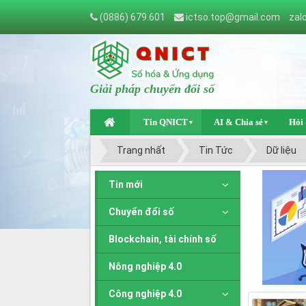
(0886) 679.601
ictso.top@gmail.com
zal
Giải pháp chuyển đổi số
Tin QNICT
AI & Chia sẻ
Hỏi
▼
▼
Trang nhất
Tin Tức
Dữ liệu
Tin mới
Chuyển đổi số
Blockchain, tài chính số
Nông nghiệp 4.0
Công nghiệp 4.0