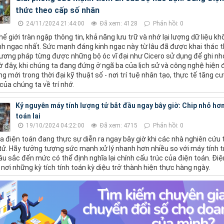
thức theo cấp số nhân
24/11/2024 21:44:00
Đã xem: 4128
Phản hồi: 0
ế giới tràn ngập thông tin, khả năng lưu trữ và nhớ lại lượng dữ liệu k
nh ngạc nhất. Sức mạnh đáng kinh ngạc này từ lâu đã được khai thác t
ương pháp từng được những bộ óc vĩ đại như Cicero sử dụng để ghi nhớ
ờ đây, khi chúng ta đang đứng ở ngã ba của lịch sử và công nghệ hiện 
g mới trong thời đại kỹ thuật số - nơi trí tuệ nhân tạo, thực tế tăng cư
 của chúng ta về trí nhớ.
Kỷ nguyên máy tính lượng tử bắt đầu ngay bây giờ: Chip nhỏ hơn 
toán lai
19/10/2024 04:22:00
Đã xem: 4715
Phản hồi: 0
a điện toán đang thực sự diễn ra ngay bây giờ khi các nhà nghiên cứu 
ử. Hãy tưởng tượng sức mạnh xử lý nhanh hơn nhiều so với máy tính t
 sắc đến mức có thể định nghĩa lại chính cấu trúc của điện toán. Điệ
 nơi những kỳ tích tính toán kỳ diệu trở thành hiện thực hàng ngày.