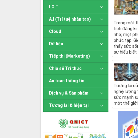
I.O.T
A.I (Trí tuệ nhân tạo)
Trong một th
tích đáng ki
Cloud
nhớ, một ph
phức tạp. Gi
Dữ liệu
thấy sức sốn
sự hiểu biết
Tiếp thị (Marketing)
Chia sẻ Tri thức
An toàn thông tin
Tương lai củ
nghệ lượng t
Dịch vụ & Sản phẩm
sức mạnh sâu
một thế giới
Tương lai & hiện tại