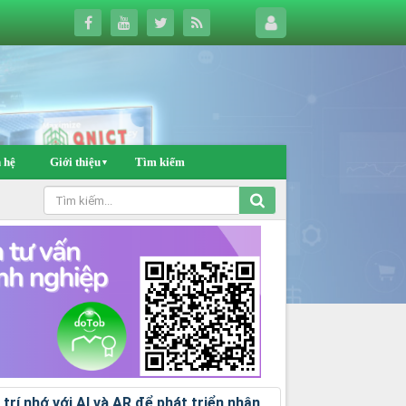
 hệ
Giới thiệu
Tìm kiếm
▼
rí nhớ với AI và AR để phát triển nhận