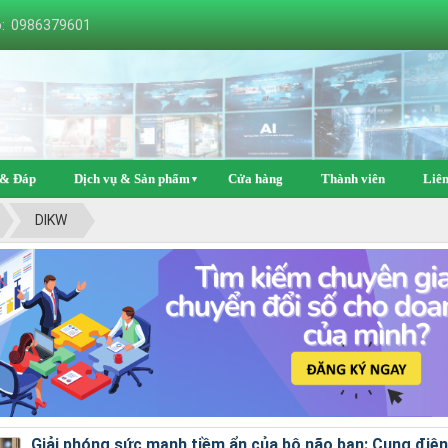
o: 0986379601
 & Đáp
Dịch vụ & Sản phẩm
Cửa hàng
Thành viên
Liên
▼
DIKW
Giải phóng sức mạnh tiềm ẩn của bộ não bạn: Cung điện t