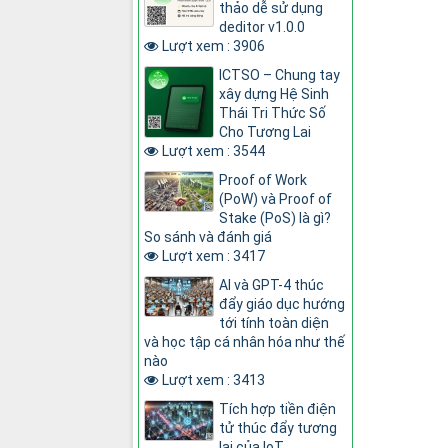
thảo dễ sử dụng
deditor v1.0.0
Lượt xem : 3906
ICTSO – Chung tay
xây dựng Hệ Sinh
Thái Tri Thức Số
Cho Tương Lai
Lượt xem : 3544
Proof of Work
(PoW) và Proof of
Stake (PoS) là gì?
So sánh và đánh giá
Lượt xem : 3417
AI và GPT-4 thúc
đẩy giáo dục hướng
tới tính toàn diện
và học tập cá nhân hóa như thế
nào
Lượt xem : 3413
Tích hợp tiền điện
tử thúc đẩy tương
lai của IoT