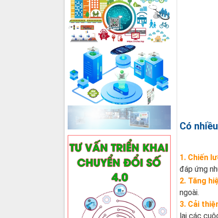
Có nhiều 
1. Chiến 
đáp ứng nhữ
2. Tăng hi
ngoài.
3. Cải thi
lại các cu