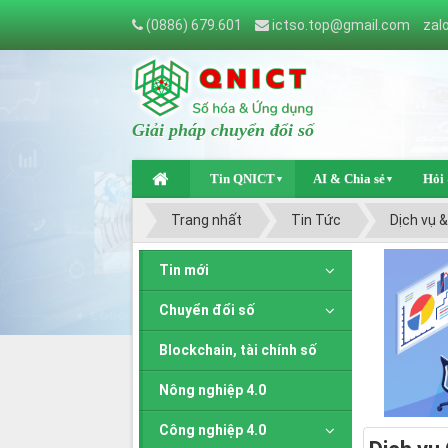
(0886) 679.601
ictso.top@gmail.com
zal
Giải pháp chuyển đổi số
Tin QNICT
AI & Chia sẻ
Hỏi
▼
▼
Trang nhất
Tin Tức
Dịch vụ 
Tin mới
Chuyển đổi số
Blockchain, tài chính số
Nông nghiệp 4.0
Công nghiệp 4.0