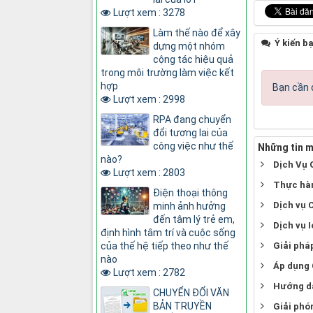
Lượt xem : 3278
Làm thế nào để xây
Ý kiến b
dựng một nhóm
cộng tác hiệu quả
trong môi trường làm việc kết
hợp
Bạn cần 
Lượt xem : 2998
RPA đang chuyển
đổi tương lai của
công việc như thế
Những tin m
nào?
Dịch Vụ 
Lượt xem : 2803
Thực hàn
Điện thoại thông
Dịch vụ 
minh ảnh hưởng
đến tâm lý trẻ em,
Dịch vụ 
định hình tâm trí và cuộc sống
của thế hệ tiếp theo như thế
Giải phá
nào
Áp dụng 
Lượt xem : 2782
Hướng dẫ
CHUYỂN ĐỔI VĂN
BẢN TRUYỀN
Giải phó