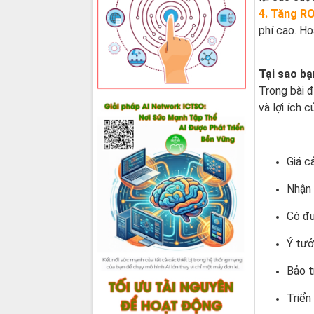
4. Tăng RO
phí cao. Ho
Tại sao bạ
Trong bài đ
và lợi ích 
Giá c
Nhận 
Có đư
Ý tưở
Bảo t
Triển