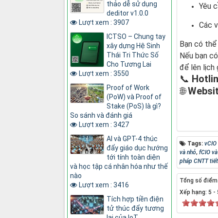
thảo dễ sử dụng
Yêu c
deditor v1.0.0
Lượt xem : 3907
Các v
ICTSO – Chung tay
Bạn có thể 
xây dựng Hệ Sinh
Thái Tri Thức Số
Nếu bạn có 
Cho Tương Lai
để lên lịch
Lượt xem : 3550
📞
Hotlin
Proof of Work
🌐
Websit
(PoW) và Proof of
Stake (PoS) là gì?
So sánh và đánh giá
Lượt xem : 3427
AI và GPT-4 thúc
Tags:
vCIO 
đẩy giáo dục hướng
và nhỏ
,
fCIO và
tới tính toàn diện
pháp CNTT tiết
và học tập cá nhân hóa như thế
nào
Tổng số điểm c
Lượt xem : 3416
Xếp hạng:
5
-
Tích hợp tiền điện
tử thúc đẩy tương
lai của IoT