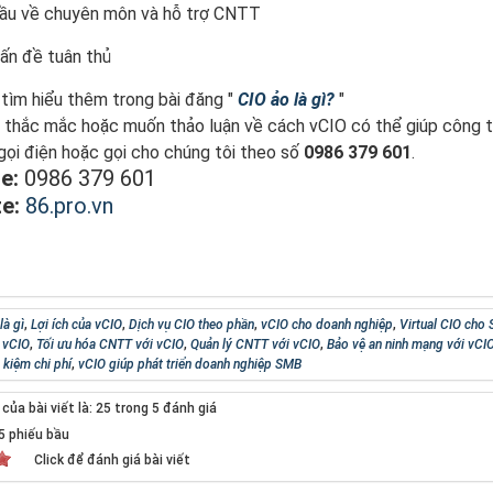
ầu về chuyên môn và hỗ trợ CNTT
ấn đề tuân thủ
tìm hiểu thêm trong bài đăng "
CIO ảo là gì?
"
thắc mắc hoặc muốn thảo luận về cách vCIO có thể giúp công ty 
 gọi điện hoặc gọi cho chúng tôi theo số
0986 379 601
.
e:
0986 379 601
e:
86.pro.vn
là gì
,
Lợi ích của vCIO
,
Dịch vụ CIO theo phần
,
vCIO cho doanh nghiệp
,
Virtual CIO cho
 vCIO
,
Tối ưu hóa CNTT với vCIO
,
Quản lý CNTT với vCIO
,
Bảo vệ an ninh mạng với vCI
 kiệm chi phí
,
vCIO giúp phát triển doanh nghiệp SMB
ủa bài viết là: 25 trong 5 đánh giá
5
phiếu bầu
Click để đánh giá bài viết