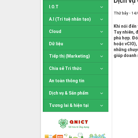
Dịch vụ
I.O.T
Thứ bảy - 14/
A.I (Trí tuệ nhân tạo)
Khi nói đến
Cloud
Tuy nhiên, 
phù hợp. Đó 
Dữ liệu
hoặc vCIO),
những chuyê
giúp doanh 
Tiếp thị (Marketing)
Chia sẻ Tri thức
An toàn thông tin
Dịch vụ & Sản phẩm
Tương lai & hiện tại