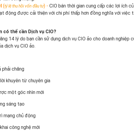
I
(
) -
CIO bán thời gian cung cấp các lợi ích củ
tỷ lệ thu hồi vốn đầu tư
ạt động được cải thiện với chi phí thấp hơn đồng nghĩa với việc 
n có thể cần Dịch vụ CIO?
ăng 14 lý do bạn cần sử dụng dịch vụ CIO ảo cho doanh nghiệp củ
của dịch vụ CIO ảo.
ả phải chăng
lời khuyên từ chuyên gia
ợc một góc nhìn mới
ng sáng tạo
rì mạng chủ động
 khai công nghệ mới