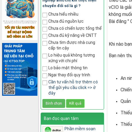
theo các t
nghiệp anh/chị khi thực hiện
chuyển đổi số là gì ?
vCIO là giả
không muốn 
Chưa hiểu nhiều
Bài đăng " 
Chưa đủ nguồn lực
Chưa có chiến lược tổng thể
Chưa đủ kỹ năng về CNTT
Chưa tìm được nhà cung
Khi nào bạ
cấp tin cậy
Lo hiệu quả không tương
Bạn nên th
xứng với chi phí
Lo bảo mật thông tin
Ngại thay đổi quy trình
An ni
Cần tư vấn hỗ trợ thêm có
thể gửi yêu cầu click => ở
Chiến
đây
Quản 
Thiếu
Bạn đọc quan tâm
Thiếu
Phần mềm soạn