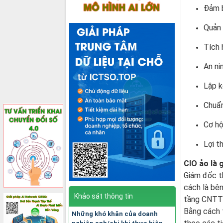
Đảm b
Quản 
Tích 
An ni
Lập 
Chuẩn
Cơ hộ
Lợi t
CIO ảo là 
Giám đốc t
cách là bên
Khảo sát thông tin
tầng CNTT c
Bằng cách 
Những khó khăn của doanh