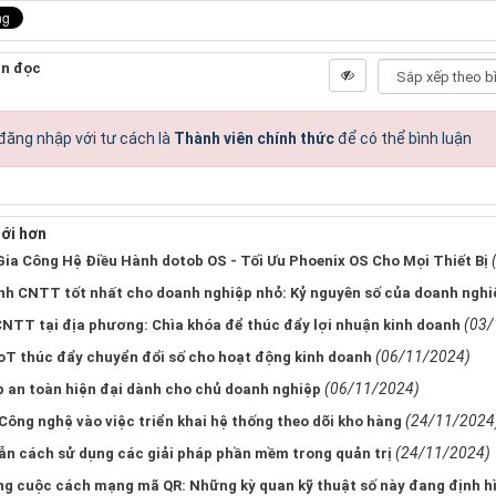
ạn đọc
đăng nhập với tư cách là
Thành viên chính thức
để có thể bình luận
ới hơn
Gia Công Hệ Điều Hành dotob OS - Tối Ưu Phoenix OS Cho Mọi Thiết Bị
h CNTT tốt nhất cho doanh nghiệp nhỏ: Kỷ nguyên số của doanh nghi
(03/
CNTT tại địa phương: Chìa khóa để thúc đẩy lợi nhuận kinh doanh
(06/11/2024)
IoT thúc đẩy chuyển đổi số cho hoạt động kinh doanh
(06/11/2024)
p an toàn hiện đại dành cho chủ doanh nghiệp
(24/11/2024
Công nghệ vào việc triển khai hệ thống theo dõi kho hàng
(24/11/2024)
n cách sử dụng các giải pháp phần mềm trong quản trị
ng cuộc cách mạng mã QR: Những kỳ quan kỹ thuật số này đang định hìn