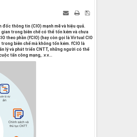
m đốc thông tin (CIO) mạnh mẽ và hiệu quả.
i gian trong biên chế có thể tốn kém và chưa
IO theo phần (fCIO) (hay còn gọi là Virtual CIO
O trong biên chế mà không tốn kém. fCIO là
n lý và phát triển CNTT, những người có thể
uộc tấn công mạng, .v.v...