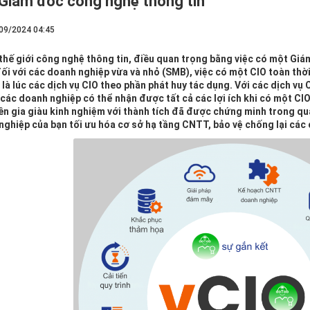
 Giám đốc công nghệ thông tin
09/2024 04:45
 thế giới công nghệ thông tin, điều quan trọng bằng việc có một Giá
đối với các doanh nghiệp vừa và nhỏ (SMB), việc có một CIO toàn thờ
là lúc các dịch vụ CIO theo phần phát huy tác dụng. Với các dịch vụ C
 các doanh nghiệp có thể nhận được tất cả các lợi ích khi có một CI
n gia giàu kinh nghiệm với thành tích đã được chứng minh trong quả
nghiệp của bạn tối ưu hóa cơ sở hạ tầng CNTT, bảo vệ chống lại các c