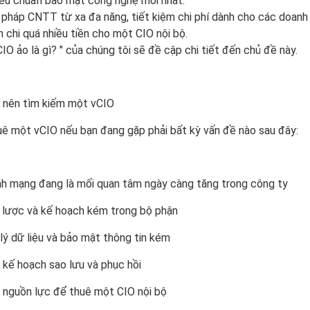
iêu chuẩn bảo mật công nghệ mới nhất.
i pháp CNTT từ xa đa năng, tiết kiệm chi phí dành cho các doanh
chi quá nhiều tiền cho một CIO nội bộ.
CIO ảo là gì? " của chúng tôi sẽ đề cập chi tiết đến chủ đề này.
n nên tìm kiếm một vCIO
uê một vCIO nếu bạn đang gặp phải bất kỳ vấn đề nào sau đây:
nh mạng đang là mối quan tâm ngày càng tăng trong công ty
 lược và kế hoạch kém trong bộ phận
lý dữ liệu và bảo mật thông tin kém
 kế hoạch sao lưu và phục hồi
 nguồn lực để thuê một CIO nội bộ