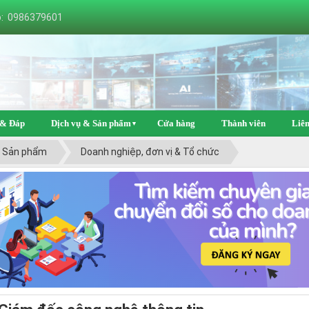
o: 0986379601
 & Đáp
Dịch vụ & Sản phẩm
Cửa hàng
Thành viên
Liên
▼
& Sản phẩm
Doanh nghiệp, đơn vị & Tổ chức