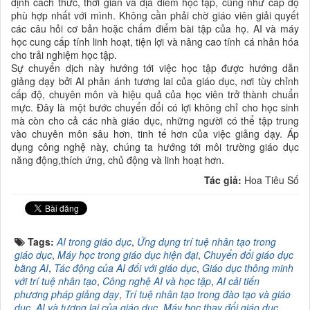
định cách thức, thời gian và địa điểm học tập, cũng như cấp độ
phù hợp nhất với mình. Không cần phải chờ giáo viên giải quyết
các câu hỏi cơ bản hoặc chấm điểm bài tập của họ. AI và máy
học cung cấp tính linh hoạt, tiện lợi và nâng cao tính cá nhân hóa
cho trải nghiệm học tập.
Sự chuyển dịch này hướng tới việc học tập được hướng dẫn
giảng dạy bởi AI phản ánh tương lai của giáo dục, nơi tùy chỉnh
cấp độ, chuyên môn và hiệu quả của học viên trở thành chuẩn
mực. Đây là một bước chuyển đổi có lợi không chỉ cho học sinh
mà còn cho cả các nhà giáo dục, những người có thể tập trung
vào chuyên môn sâu hơn, tinh tế hơn của việc giảng dạy. Áp
dụng công nghệ này, chúng ta hướng tới môi trường giáo dục
năng động,thích ứng, chủ động và linh hoạt hơn.
Tác giả:
Hoa Tiêu Số
Tags:
AI trong giáo dục
,
Ứng dụng trí tuệ nhân tạo trong
giáo dục
,
Máy học trong giáo dục hiện đại
,
Chuyển đổi giáo dục
bằng AI
,
Tác động của AI đối với giáo dục
,
Giáo dục thông minh
với trí tuệ nhân tạo
,
Công nghệ AI và học tập
,
AI cải tiến
phương pháp giảng dạy
,
Trí tuệ nhân tạo trong đào tạo và giáo
dục
,
AI và tương lai của giáo dục
,
Máy học thay đổi giáo dục