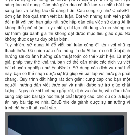
sáng tạo nội dung. Các nhà giáo dục có thể tạo ra nhiều bài học
sáng tạo và tương tác dễ dàng hơn. Các công cụ như ChatGPT
đơn giản hóa quá trình viết bài luận. Đối với những sinh viên phải
đối mặt với thời hạn gấp rút, sức hấp dẫn của việc sử dụng AI là
không thể phủ nhận. Tuy nhiên, chỉ tạo nội dung và mà không có
sự tham gia đánh giá thì không đạt được mục tiêu giáo dục. Nó
không thúc đẩy tư duy phản biện.
Tuy nhiên, sử dụng AI để viết bài luận cũng đi kèm với những
thách thức. Độ chính xác của thông tin do AI tạo ra có thể bị định
hướng sai do ảnh hưởng của thuật toán có thể xuất hiện. Là một
giải pháp thay thế khả thi, bạn có thể cân nhắc các dịch vụ viết
bài chuyên nghiệp như EduBirdie. Sử dụng các dịch vụ như thế
này, bạn có thể nhận được sự trợ giúp về bài tập với mức giá phải
chăng. Quy trình đặt hàng rất đơn giản: cung cấp cho bạn một
người hướng dẫn viết thực sự và nhận được sự trợ giúp chất
lượng. Ngay cả khi thời hạn gấp rút, dịch vụ của họ vẫn đảm bảo
cung cấp các bài tập học thuật chất lượng cao, cho dù đó là luận
án hay bài tập về nhà. EduBirdie đã giành được sự tin tưởng vì
trình độ học thuật xuất sắc.