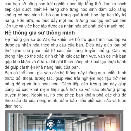
của bạn sẽ nâng cao trải nghiệm học tập tổng thể. Tạo ra cách
tiếp cận được thiết kế riêng cho từng học sinh đảm bảo rằng
không có học sinh bị bỏ qua trong quá trình học tập tích lũy kỹ
năng. Hơn nữa, nó thúc đẩy một môi trường học tập mới cải tiến
liên tục và việc học tập được cá nhân hóa sẽ phát triển mạnh mẽ.
Hệ thống gia sư thông minh
Hệ thống gia sư do AI điều khiển sẽ hỗ trợ qua trình học tập và
được cá nhân hóa theo nhu cầu của bạn. Điều này giúp loại bỏ
thời gian chờ phản hồi từ các nền tảng truyền thống. Các hệ
thống này có thể xác định chính xác các lĩnh vực, vấn đề mà bạn
gặp khó khăn và đưa ra lời giải thích cũng như bài tập thực hành
để giúp cải thiện khả năng hiểu của bạn.
Bạn có thể tham gia vào các hệ thống này thông qua nhiều hình
thức: đối thoại, tương tác, giúp việc trải nghiệm học tập trở nên
năng động và linh hoạt hơn. Cách tiếp cận tương tác này giúp
củng cố các khái niệm hiệu quả hơn so với các phương pháp
truyền thống. Ngoài ra, nó cho phép bạn khám phá các chủ đề
theo cấp độ của riêng mình, đảm bảo hiểu biết sâu sắc và toàn
diện hơn.