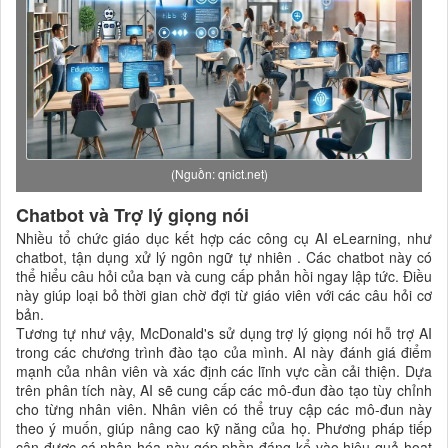
(Nguồn: qnict.net)
Chatbot và Trợ lý giọng nói
Nhiều tổ chức giáo dục kết hợp các công cụ AI eLearning, như
chatbot, tận dụng xử lý ngôn ngữ tự nhiên . Các chatbot này có
thể hiểu câu hỏi của bạn và cung cấp phản hồi ngay lập tức. Điều
này giúp loại bỏ thời gian chờ đợi từ giáo viên với các câu hỏi cơ
bản.
Tương tự như vậy, McDonald's sử dụng trợ lý giọng nói hỗ trợ AI
trong các chương trình đào tạo của mình. AI này đánh giá điểm
mạnh của nhân viên và xác định các lĩnh vực cần cải thiện. Dựa
trên phân tích này, AI sẽ cung cấp các mô-đun đào tạo tùy chỉnh
cho từng nhân viên. Nhân viên có thể truy cập các mô-đun này
theo ý muốn, giúp nâng cao kỹ năng của họ. Phương pháp tiếp
cận được cá nhân hóa này góp phần đáng kể vào hiệu quả hoạt