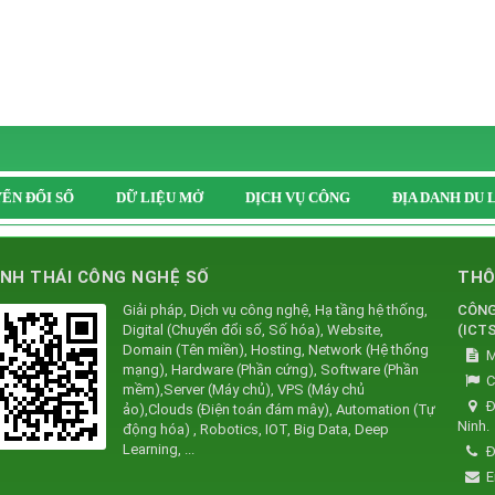
ỂN ĐỔI SỐ
DỮ LIỆU MỞ
DỊCH VỤ CÔNG
ĐỊA DANH DU 
INH THÁI CÔNG NGHỆ SỐ
THÔ
Giải pháp, Dịch vụ công nghệ, Hạ tầng hệ thống,
CÔNG
Digital (Chuyển đổi số, Số hóa), Website,
(
ICTS
Domain (Tên miền), Hosting, Network (Hệ thống
M
mạng), Hardware (Phần cứng), Software (Phần
C
mềm),Server (Máy chủ), VPS (Máy chủ
Đ
ảo),Clouds (Điện toán đám mây), Automation (Tự
Ninh.
động hóa) , Robotics, IOT, Big Data, Deep
Learning, ...
Đ
E