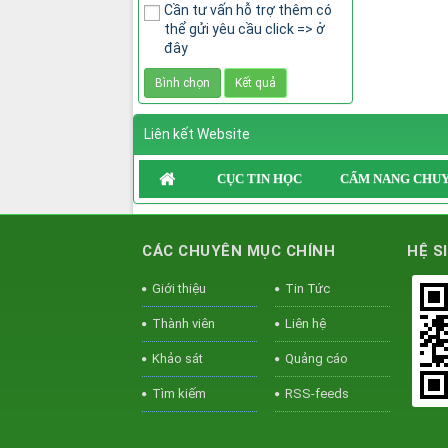
Cần tư vấn hỗ trợ thêm có
thể gửi yêu cầu click => ở
đây
Liên kết Website
CỤC TIN HỌC
CẨM NANG CHUY
CÁC CHUYÊN MỤC CHÍNH
HỆ S
Giới thiệu
Tin Tức
Thành viên
Liên hệ
Khảo sát
Quảng cáo
Tìm kiếm
RSS-feeds