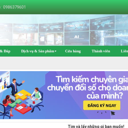
o: 0986379601
 & Đáp
Dịch vụ & Sản phẩm
Cửa hàng
Thành viên
Liên
▼
Tìm và lấy những gì bạn muốn!