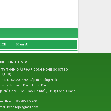
LỊCH
Sổ tay AI
NG TIN ĐƠN VỊ
 TY TNHH GIẢI PHÁP CÔNG NGHỆ SỐ ICTSO
O.,LTD
)
.S.D.N: 5702032756, Cấp tại Quảng Ninh
hịu trách nhiệm:
Đặng Trọng Đại
ịa chỉ:
Số 93, Tiêu Giao, Hà Khẩu, TP Hạ Long, Quảng
iện thoại:
+84-986 379 601
mail:
ictso.top@gmail.com