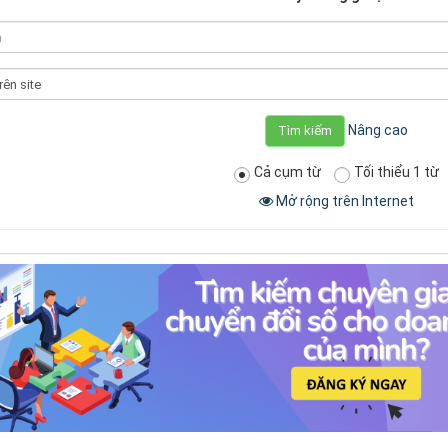
Từ
tìm
kiếm
Tìm
kiếm
tại
Nâng cao
Cả cụm từ
Tối thiểu 1 từ
Mở rộng trên Internet