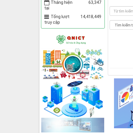
Tháng hiện
63,347
tại
Tổng lượt
14,418,449
truy cập