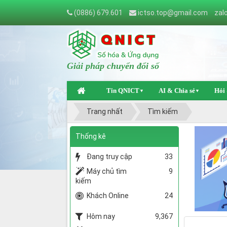
(0886) 679.601
ictso.top@gmail.com
zal
Giải pháp chuyển đổi số
Tin QNICT
AI & Chia sẻ
Hỏi
▼
▼
Trang nhất
Tìm kiếm
Thống kê
Đang truy cập
33
Máy chủ tìm
9
kiếm
Khách Online
24
Hôm nay
9,367