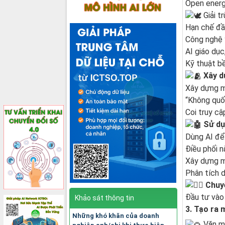
Open energy
Giải t
Hạn chế đầu
Công nghệ 
AI giáo dục,
Kỹ thuật bề
Xây d
Xây dựng mộ
“Không quốc
Coi truy c
Sử dụn
Dùng AI để
Điều phối n
Xây dựng m
Phân tích d
Chuyể
Đầu tư vào 
Khảo sát thông tin
3. Tạo ra 
Những khó khăn của doanh
Văn mi