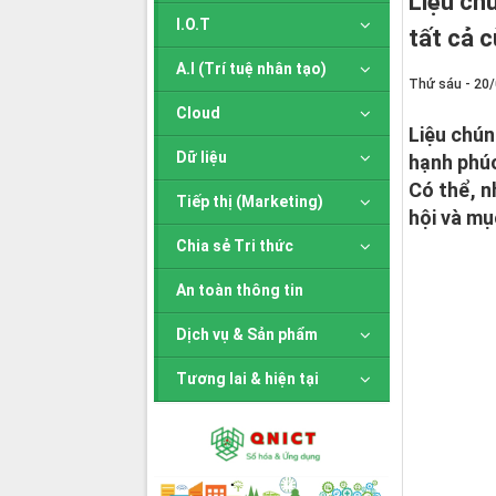
Liệu chú
I.O.T
tất cả 
A.I (Trí tuệ nhân tạo)
Thứ sáu - 20
Cloud
Liệu chún
Dữ liệu
hạnh phú
Có thể, n
Tiếp thị (Marketing)
hội và mụ
Chia sẻ Tri thức
An toàn thông tin
Dịch vụ & Sản phẩm
Tương lai & hiện tại