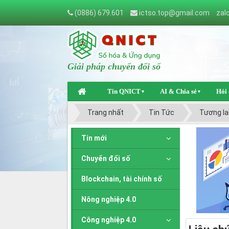
(0886) 679.601
ictso.top@gmail.com
zal
Giải pháp chuyển đổi số
Tin QNICT
AI & Chia sẻ
Hỏi
▼
▼
Trang nhất
Tin Tức
Tương lai
Tin mới
Chuyển đổi số
Blockchain, tài chính số
Nông nghiệp 4.0
Công nghiệp 4.0