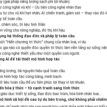
 (giải pháp năng lượng sạch phi lợi nhuận).
rừ công nghệ vũ khí – Ưu tiên công nghệ nhân đạo
 tư cho vũ khí hạt nhân, AI chiến tranh, giám sát – thay vào đó l
y tế toàn cầu.
 chăm sóc, trị liệu tinh thần.
n vững cho nông nghiệp, đô thị, khí hậu.
ựng hệ thống đạo đức và pháp lý toàn cầu
t “Hiến chương tri thức” chung của nhân loại, ví dụ:
 gia nào có quyền độc quyền tri thức làm nền tảng sự sống: năng
ập công nghệ thiết yếu như một quyền con người.
g AI để tái thiết mô hình hợp tác
:
ăng lượng, tài nguyên hiệu quả toàn cầu.
ô hình hợp tác công bằng, minh bạch.
ữ liệu toàn cầu để ưu tiên phúc lợi thay vì lợi nhuận.
n hóa ý thức – từ cạnh tranh sang tỉnh thức
giáo dục triết lý sống, đạo đức bao trùm, hòa bình nhân loại...
mô hình xã hội đề cao tự do bên trong, chứ không phải chiếm
nh chỉ hạnh phúc khi con người học cách thỏa mãn bằng sự kết nố