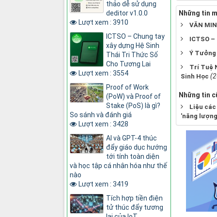
thảo dễ sử dụng
deditor v1.0.0
Những tin m
Lượt xem : 3910
VĂN MIN
ICTSO – Chung tay
ICTSO – 
xây dựng Hệ Sinh
Ý Tưởng 
Thái Tri Thức Số
Cho Tương Lai
Trí Tuệ 
Lượt xem : 3554
(2
Sinh Học
Proof of Work
Những tin c
(PoW) và Proof of
Stake (PoS) là gì?
Liệu các 
So sánh và đánh giá
'năng lượng
Lượt xem : 3428
AI và GPT-4 thúc
đẩy giáo dục hướng
tới tính toàn diện
và học tập cá nhân hóa như thế
nào
Lượt xem : 3419
Tích hợp tiền điện
tử thúc đẩy tương
lai của IoT