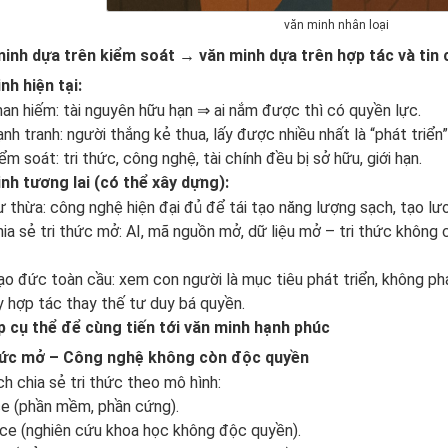
văn minh nhân loại
minh dựa trên kiểm soát → văn minh dựa trên hợp tác và tin 
h hiện tại:
an hiếm: tài nguyên hữu hạn ⇒ ai nắm được thì có quyền lực.
nh tranh: người thắng kẻ thua, lấy được nhiều nhất là “phát triển”
ểm soát: tri thức, công nghệ, tài chính đều bị sở hữu, giới hạn.
h tương lai (có thể xây dựng):
 thừa: công nghệ hiện đại đủ để tái tạo năng lượng sạch, tạo lư
ia sẻ tri thức mở: AI, mã nguồn mở, dữ liệu mở – tri thức không 
o đức toàn cầu: xem con người là mục tiêu phát triển, không ph
 hợp tác thay thế tư duy bá quyền.
áp cụ thể để cùng tiến tới văn minh hạnh phúc
hức mở – Công nghệ không còn độc quyền
h chia sẻ tri thức theo mô hình:
e (phần mềm, phần cứng).
ce (nghiên cứu khoa học không độc quyền).