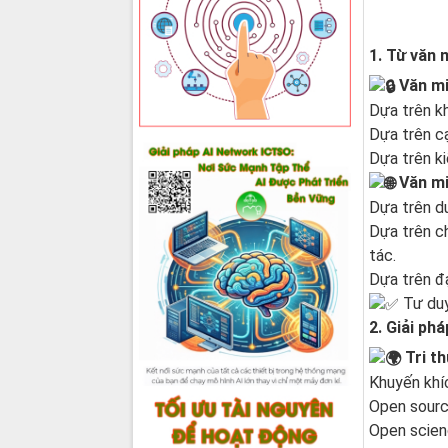
1. Từ văn 
Văn min
Dựa trên kh
Dựa trên cạ
Dựa trên ki
Văn min
Dựa trên dư
Dựa trên ch
tác.
Dựa trên đạ
Tư duy
2. Giải ph
Tri t
Khuyến khíc
Open sourc
Open scien