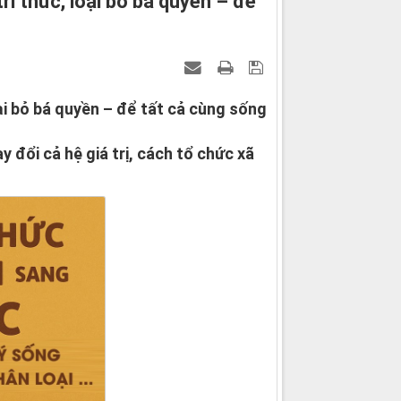
ri thức, loại bỏ bá quyền – để
oại bỏ bá quyền – để tất cả cùng sống
 đổi cả hệ giá trị, cách tổ chức xã