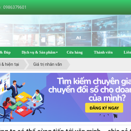
o: 0986379601
 & Đáp
Dịch vụ & Sản phẩm
Cửa hàng
Thành viên
Liên
▼
 & hiện tại
Giá trị nhân văn