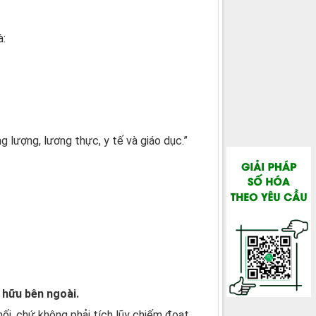
à:
 lượng, lương thực, y tế và giáo dục.”
 hữu bên ngoài.
i, chứ không phải tích lũy chiếm đoạt.