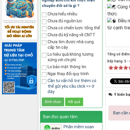
nghiệp anh/chị khi thực hiện
chuyển đổi số là gì ?
Cùng t
thức.
Chưa hiểu nhiều
Điều n
Chưa đủ nguồn lực
từ cạnh tra
Chưa có chiến lược tổng thể
Chưa đủ kỹ năng về CNTT
Chưa tìm được nhà cung
cấp tin cậy
Lo hiệu quả không tương
Tổng số điểm c
xứng với chi phí
Xếp hạng:
5
-
Lo bảo mật thông tin
Ngại thay đổi quy trình
Cần tư vấn hỗ trợ thêm có
thể gửi yêu cầu click => ở
đây
Ý kiến b
Bạn cần 
Bạn đọc quan tâm
Phần mềm soạn