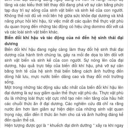
tăng và các kiểu thời tiết thay đổi đang phá vỡ sự cân bằng phức
tạp duy trì sự sống của sinh vật biển và sinh kế của con người.
Không thể nói đủ về mối liên hệ giữa sức khỏe đại dương và khả
năng phục hồi khí hậu, từ việc mất đi các quần thể thực vật phù
du quan trọng đến những tác động có hiệu ứng domino đối với cá
và các loài sinh vật biển khác.
Biến đổi khí hậu và tác động của nó đến hệ sinh thái đại
dương
Biến đổi khí hậu đang ngày càng làm thay đổi hệ sinh thái đại
dương của hành tinh chúng ta, gây ra mối đe dọa to lớn đối với
sinh vật biển và sinh kế của con người. Sự nóng lên của đại
dương, hậu quả trực tiếp của biến đổi khí hậu, phá vỡ sự cân
bằng tinh tế của hệ sinh thái biển bằng cách ảnh hưởng đến
dòng hải lưu, mực nước biển dâng cao và thay đổi môi trường
sống.
Một trong những tác động sâu sắc nhất của biến đổi khí hậu lên
đại dương là sự suy giảm quần thể thực vật phù du. Thực vật phù
du là những loài thực vật cực nhỏ tạo nên nền tảng của hầu hết
các chuỗi thức ăn ở đại dương. Các nghiên cứu đã chỉ ra rằng
nước ấm hơn làm giảm sự hiện diện của những sinh vật quan
trọng này, dẫn đến ít thức ăn hơn cho cá và ảnh hưởng đáng kể
đến quần thể cá.
Hiện tượng được gọi là “ khuếch đại dinh dưỡng ” xảy ra khi ngay