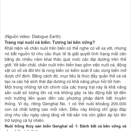
(Nguồn video: Dialogue Earth)
Trang trại nuôi cá biển: Tương lai bền vững?
Khái niệm về chăn nuôi trên biển có thể nghe có vẻ xa vời, nhưng
nó bắt nguồn từ nhu cầu thực tế là giải quyết tình trạng mất cân
bằng do nhiều năm khai thác quá mức các đại dương trên thế
giới. Về bản chất, chăn nuôi trên biển bao gồm việc nuôi cá, động
vật có vỏ và đôi khi là rong biển có kiểm soát ở các vùng biển mở
được chỉ định. Bằng cách đó, mục tiêu là thúc đẩy quần thể cá và
tạo ra các hệ sinh thái đại dương có khả năng phục hồi tốt hơn.
Một trong những lợi ích chính của các trang trại này là khả năng
sản xuất số lượng lớn cá mà không gây ra tác động bất lợi đến
môi trường liên quan đến các phương pháp đánh bắt truyền
thống. Ví dụ, riêng Genghai No. 1 có thể nuôi khoảng 200.000
con cá chất lượng cao mỗi năm. Điều này không chỉ giúp đáp
ứng nhu cầu ngày càng tăng về hải sản mà còn giảm áp lực lên
trữ lượng cá tự nhiên.
Nuôi trồng thủy sản biển Genghai số 1: Đánh bắt cá bền vững và