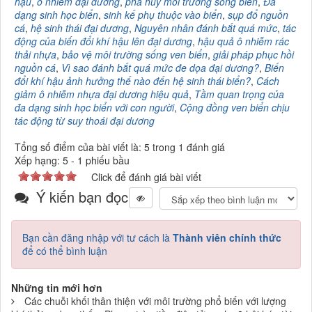
hậu
,
ô nhiễm đại dương
,
phá hủy môi trường sống biển
,
Đa
dạng sinh học biển
,
sinh kế phụ thuộc vào biển
,
sụp đổ nguồn
cá
,
hệ sinh thái đại dương
,
Nguyên nhân đánh bắt quá mức
,
tác
động của biến đổi khí hậu lên đại dương
,
hậu quả ô nhiễm rác
thải nhựa
,
bảo vệ môi trường sống ven biển
,
giải pháp phục hồi
nguồn cá
,
Vì sao đánh bắt quá mức đe dọa đại dương?
,
Biến
đổi khí hậu ảnh hưởng thế nào đến hệ sinh thái biển?
,
Cách
giảm ô nhiễm nhựa đại dương hiệu quả
,
Tầm quan trọng của
đa dạng sinh học biển với con người
,
Cộng đồng ven biển chịu
tác động từ suy thoái đại dương
Tổng số điểm của bài viết là: 5 trong 1 đánh giá
Xếp hạng:
5
-
1
phiếu bầu
Click để đánh giá bài viết
Ý kiến bạn đọc
Bạn cần đăng nhập với tư cách là
Thành viên chính thức
để có thể bình luận
Những tin mới hơn
Các chuỗi khối thân thiện với môi trường phổ biến với lượng