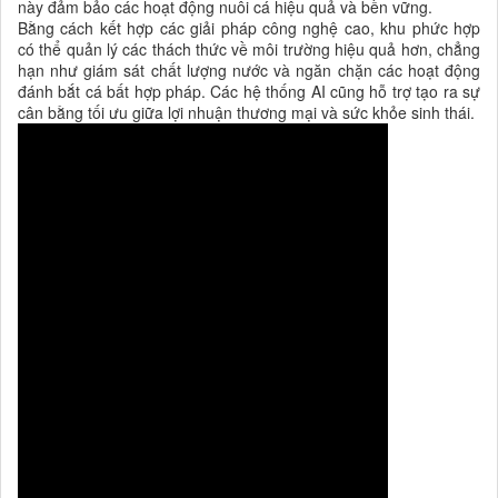
này đảm bảo các hoạt động nuôi cá hiệu quả và bền vững.
Bằng cách kết hợp các giải pháp công nghệ cao, khu phức hợp
có thể quản lý các thách thức về môi trường hiệu quả hơn, chẳng
hạn như giám sát chất lượng nước và ngăn chặn các hoạt động
đánh bắt cá bất hợp pháp. Các hệ thống AI cũng hỗ trợ tạo ra sự
cân bằng tối ưu giữa lợi nhuận thương mại và sức khỏe sinh thái.