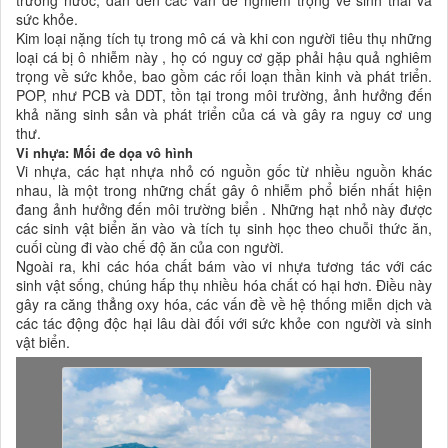
trường nước, dẫn đến các vấn đề nghiêm trọng về sinh thái và
sức khỏe.
Kim loại nặng tích tụ trong mô cá và khi con người tiêu thụ những
loại cá bị ô nhiễm này , họ có nguy cơ gặp phải hậu quả nghiêm
trọng về sức khỏe, bao gồm các rối loạn thần kinh và phát triển.
POP, như PCB và DDT, tồn tại trong môi trường, ảnh hưởng đến
khả năng sinh sản và phát triển của cá và gây ra nguy cơ ung
thư.
Vi nhựa: Mối đe dọa vô hình
Vi nhựa, các hạt nhựa nhỏ có nguồn gốc từ nhiều nguồn khác
nhau, là một trong những chất gây ô nhiễm phổ biến nhất hiện
đang ảnh hưởng đến môi trường biển . Những hạt nhỏ này được
các sinh vật biển ăn vào và tích tụ sinh học theo chuỗi thức ăn,
cuối cùng đi vào chế độ ăn của con người.
Ngoài ra, khi các hóa chất bám vào vi nhựa tương tác với các
sinh vật sống, chúng hấp thụ nhiều hóa chất có hại hơn. Điều này
gây ra căng thẳng oxy hóa, các vấn đề về hệ thống miễn dịch và
các tác động độc hại lâu dài đối với sức khỏe con người và sinh
vật biển.