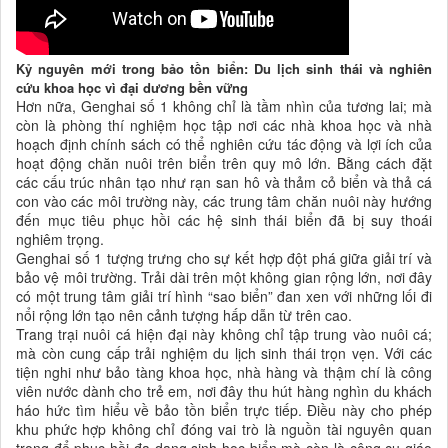
Kỷ nguyên mới trong bảo tồn biển: Du lịch sinh thái và nghiên
cứu khoa học vì đại dương bền vững
Hơn nữa, Genghai số 1 không chỉ là tầm nhìn của tương lai; mà
còn là phòng thí nghiệm học tập nơi các nhà khoa học và nhà
hoạch định chính sách có thể nghiên cứu tác động và lợi ích của
hoạt động chăn nuôi trên biển trên quy mô lớn. Bằng cách đặt
các cấu trúc nhân tạo như rạn san hô và thảm cỏ biển và thả cá
con vào các môi trường này, các trung tâm chăn nuôi này hướng
đến mục tiêu phục hồi các hệ sinh thái biển đã bị suy thoái
nghiêm trọng.
Genghai số 1 tượng trưng cho sự kết hợp đột phá giữa giải trí và
bảo vệ môi trường. Trải dài trên một không gian rộng lớn, nơi đây
có một trung tâm giải trí hình “sao biển” đan xen với những lối đi
nổi rộng lớn tạo nên cảnh tượng hấp dẫn từ trên cao.
Trang trại nuôi cá hiện đại này không chỉ tập trung vào nuôi cá;
mà còn cung cấp trải nghiệm du lịch sinh thái trọn vẹn. Với các
tiện nghi như bảo tàng khoa học, nhà hàng và thậm chí là công
viên nước dành cho trẻ em, nơi đây thu hút hàng nghìn du khách
háo hức tìm hiểu về bảo tồn biển trực tiếp. Điều này cho phép
khu phức hợp không chỉ đóng vai trò là nguồn tài nguyên quan