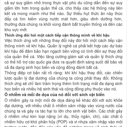
cả sự suy giảm nhỏ trong thực vật phù du cũng dẫn đến sự suy
giảm lớn hơn trong quần thể cá, cho thấy các hệ thống này liên
kết và mong manh như thế nào. Sự thiếu hụt thức ăn này thúc
đẩy cá tìm kiếm vùng nước mát hơn, giàu dinh dưỡng hơn,
thường đưa chúng ra khỏi vùng đánh bắt truyền thống và đến các
khu vực mới.
Thích ứng đòi hỏi một cách tiếp cận thông minh về khí hậu
Việc thích ứng với những thay đổi này đòi hỏi một cách tiếp cận
thông minh về khí hậu. Quản lý nghề cá phải kết hợp các dự báo
khí hậu để đảm bảo hạn ngạch bền vững có tính đến sự thay đổi
của quần thể cá. Việc tăng cường giám sát và quản lý thích ứng
có thể hỗ trợ các quốc gia đưa ra quyết định sáng suốt để bảo vệ
cả đa dạng sinh học biển và cộng đồng đánh bắt cá.
Thông điệp cơ bản rất rõ ràng: khi khí hậu thay đổi, các chiến
lược quản lý đại dương của chúng ta cũng phải thay đổi. Không
thích ứng sẽ chỉ làm trầm trọng thêm tình trạng mất đa dạng sinh
học biển và nhiều hệ sinh thái và cộng đồng phụ thuộc vào nó.
Ô nhiễm và mối đe dọa của nó đối với sinh vật biển
Ô nhiễm gây ra một mối đe dọa đáng kể khác đối với sức khỏe
đại dương, với nhiều chất ô nhiễm xâm nhập vào vùng nước của
chúng ta và gây ra tác hại to lớn cho sinh vật biển. Các chất gây
ô nhiễm như kim loại nặng (ví dụ, thủy ngân, chì), các chất ô
nhiễm hữu cơ khó phân hủy (POP) và vi nhựa xâm nhập vào môi