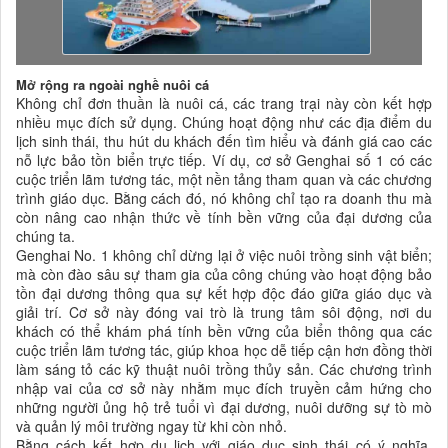
Mở rộng ra ngoài nghề nuôi cá
Không chỉ đơn thuần là nuôi cá, các trang trại này còn kết hợp
nhiều mục đích sử dụng. Chúng hoạt động như các địa điểm du
lịch sinh thái, thu hút du khách đến tìm hiểu và đánh giá cao các
nỗ lực bảo tồn biển trực tiếp. Ví dụ, cơ sở Genghai số 1 có các
cuộc triển lãm tương tác, một nền tảng tham quan và các chương
trình giáo dục. Bằng cách đó, nó không chỉ tạo ra doanh thu mà
còn nâng cao nhận thức về tính bền vững của đại dương của
chúng ta.
Genghai No. 1 không chỉ dừng lại ở việc nuôi trồng sinh vật biển;
mà còn đào sâu sự tham gia của công chúng vào hoạt động bảo
tồn đại dương thông qua sự kết hợp độc đáo giữa giáo dục và
giải trí. Cơ sở này đóng vai trò là trung tâm sôi động, nơi du
khách có thể khám phá tính bền vững của biển thông qua các
cuộc triển lãm tương tác, giúp khoa học dễ tiếp cận hơn đồng thời
làm sáng tỏ các kỹ thuật nuôi trồng thủy sản. Các chương trình
nhập vai của cơ sở này nhằm mục đích truyền cảm hứng cho
những người ủng hộ trẻ tuổi vì đại dương, nuôi dưỡng sự tò mò
và quản lý môi trường ngay từ khi còn nhỏ.
Bằng cách kết hợp du lịch với giáo dục sinh thái có ý nghĩa,