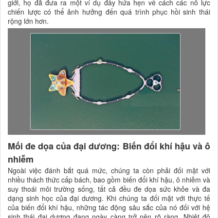
giới, họ đã đưa ra một ví dụ đầy hứa hẹn về cách các nỗ lực
chiến lược có thể ảnh hưởng đến quá trình phục hồi sinh thái
rộng lớn hơn.
Mối đe dọa của đại dương: Biến đổi khí hậu và ô
nhiễm
Ngoài việc đánh bắt quá mức, chúng ta còn phải đối mặt với
nhiều thách thức cấp bách, bao gồm biến đổi khí hậu, ô nhiễm và
suy thoái môi trường sống, tất cả đều đe dọa sức khỏe và đa
dạng sinh học của đại dương. Khi chúng ta đối mặt với thực tế
của biến đổi khí hậu, những tác động sâu sắc của nó đối với hệ
sinh thái đại dương đang ngày càng trở nên rõ ràng. Nhiệt độ