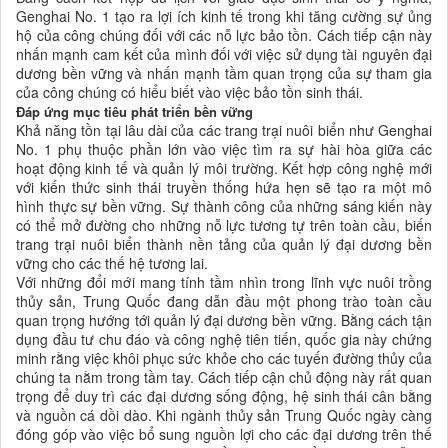
Genghai No. 1 tạo ra lợi ích kinh tế trong khi tăng cường sự ủng
hộ của công chúng đối với các nỗ lực bảo tồn. Cách tiếp cận này
nhấn mạnh cam kết của mình đối với việc sử dụng tài nguyên đại
dương bền vững và nhấn mạnh tầm quan trọng của sự tham gia
của công chúng có hiểu biết vào việc bảo tồn sinh thái.
Đáp ứng mục tiêu phát triển bền vững
Khả năng tồn tại lâu dài của các trang trại nuôi biển như Genghai
No. 1 phụ thuộc phần lớn vào việc tìm ra sự hài hòa giữa các
hoạt động kinh tế và quản lý môi trường. Kết hợp công nghệ mới
với kiến ​​thức sinh thái truyền thống hứa hẹn sẽ tạo ra một mô
hình thực sự bền vững. Sự thành công của những sáng kiến ​​này
có thể mở đường cho những nỗ lực tương tự trên toàn cầu, biến
trang trại nuôi biển thành nền tảng của quản lý đại dương bền
vững cho các thế hệ tương lai.
Với những đổi mới mang tính tầm nhìn trong lĩnh vực nuôi trồng
thủy sản, Trung Quốc đang dẫn đầu một phong trào toàn cầu
quan trọng hướng tới quản lý đại dương bền vững. Bằng cách tận
dụng đầu tư chu đáo và công nghệ tiên tiến, quốc gia này chứng
minh rằng việc khôi phục sức khỏe cho các tuyến đường thủy của
chúng ta nằm trong tầm tay. Cách tiếp cận chủ động này rất quan
trọng để duy trì các đại dương sống động, hệ sinh thái cân bằng
và nguồn cá dồi dào. Khi ngành thủy sản Trung Quốc ngày càng
đóng góp vào việc bổ sung nguồn lợi cho các đại dương trên thế