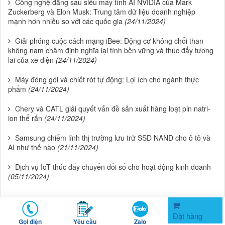
Công nghệ đằng sau siêu máy tính AI NVIDIA của Mark
Zuckerberg và Elon Musk: Trung tâm dữ liệu doanh nghiệp
mạnh hơn nhiều so với các quốc gia
(24/11/2024)
Giải phóng cuộc cách mạng iBee: Động cơ không chổi than
không nam châm định nghĩa lại tính bền vững và thúc đẩy tương
lai của xe điện
(24/11/2024)
Máy đóng gói và chiết rót tự động: Lợi ích cho ngành thực
phẩm
(24/11/2024)
Chery và CATL giải quyết vấn đề sản xuất hàng loạt pin natri-
ion thể rắn
(24/11/2024)
Samsung chiếm lĩnh thị trường lưu trữ SSD NAND cho ô tô và
AI như thế nào
(21/11/2024)
Dịch vụ IoT thúc đẩy chuyển đổi số cho hoạt động kinh doanh
(05/11/2024)
Đặt hàng
Gọi điện
Yêu cầu
Zalo