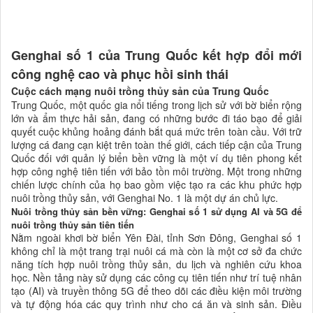
Genghai số 1 của Trung Quốc kết hợp đổi mới
công nghệ cao và phục hồi sinh thái
Cuộc cách mạng nuôi trồng thủy sản của Trung Quốc
Trung Quốc, một quốc gia nổi tiếng trong lịch sử với bờ biển rộng
lớn và ẩm thực hải sản, đang có những bước đi táo bạo để giải
quyết cuộc khủng hoảng đánh bắt quá mức trên toàn cầu. Với trữ
lượng cá đang cạn kiệt trên toàn thế giới, cách tiếp cận của Trung
Quốc đối với quản lý biển bền vững là một ví dụ tiên phong kết
hợp công nghệ tiên tiến với bảo tồn môi trường. Một trong những
chiến lược chính của họ bao gồm việc tạo ra các khu phức hợp
nuôi trồng thủy sản, với Genghai No. 1 là một dự án chủ lực.
Nuôi trồng thủy sản bền vững: Genghai số 1 sử dụng AI và 5G để
nuôi trồng thủy sản tiên tiến
Nằm ngoài khơi bờ biển Yên Đài, tỉnh Sơn Đông, Genghai số 1
không chỉ là một trang trại nuôi cá mà còn là một cơ sở đa chức
năng tích hợp nuôi trồng thủy sản, du lịch và nghiên cứu khoa
học. Nền tảng này sử dụng các công cụ tiên tiến như trí tuệ nhân
tạo (AI) và truyền thông 5G để theo dõi các điều kiện môi trường
và tự động hóa các quy trình như cho cá ăn và sinh sản. Điều