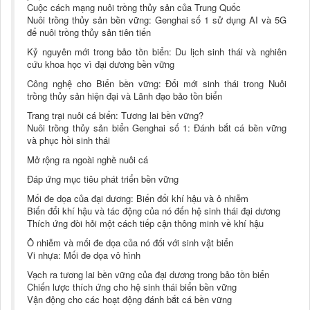
Cuộc cách mạng nuôi trồng thủy sản của Trung Quốc
Nuôi trồng thủy sản bền vững: Genghai số 1 sử dụng AI và 5G
để nuôi trồng thủy sản tiên tiến
Kỷ nguyên mới trong bảo tồn biển: Du lịch sinh thái và nghiên
cứu khoa học vì đại dương bền vững
Công nghệ cho Biển bền vững: Đổi mới sinh thái trong Nuôi
trồng thủy sản hiện đại và Lãnh đạo bảo tồn biển
Trang trại nuôi cá biển: Tương lai bền vững?
Nuôi trồng thủy sản biển Genghai số 1: Đánh bắt cá bền vững
và phục hồi sinh thái
Mở rộng ra ngoài nghề nuôi cá
Đáp ứng mục tiêu phát triển bền vững
Mối đe dọa của đại dương: Biến đổi khí hậu và ô nhiễm
Biến đổi khí hậu và tác động của nó đến hệ sinh thái đại dương
Thích ứng đòi hỏi một cách tiếp cận thông minh về khí hậu
Ô nhiễm và mối đe dọa của nó đối với sinh vật biển
Vi nhựa: Mối đe dọa vô hình
Vạch ra tương lai bền vững của đại dương trong bảo tồn biển
Chiến lược thích ứng cho hệ sinh thái biển bền vững
Vận động cho các hoạt động đánh bắt cá bền vững