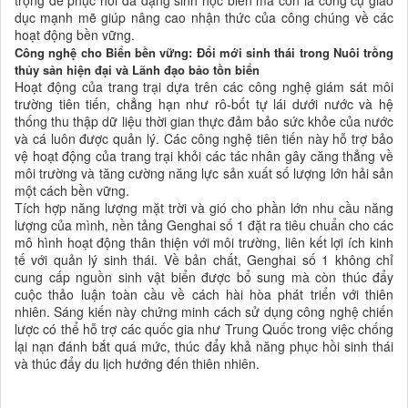
trọng để phục hồi đa dạng sinh học biển mà còn là công cụ giáo
dục mạnh mẽ giúp nâng cao nhận thức của công chúng về các
hoạt động bền vững.
Công nghệ cho Biển bền vững: Đổi mới sinh thái trong Nuôi trồng
thủy sản hiện đại và Lãnh đạo bảo tồn biển
Hoạt động của trang trại dựa trên các công nghệ giám sát môi
trường tiên tiến, chẳng hạn như rô-bốt tự lái dưới nước và hệ
thống thu thập dữ liệu thời gian thực đảm bảo sức khỏe của nước
và cá luôn được quản lý. Các công nghệ tiên tiến này hỗ trợ bảo
vệ hoạt động của trang trại khỏi các tác nhân gây căng thẳng về
môi trường và tăng cường năng lực sản xuất số lượng lớn hải sản
một cách bền vững.
Tích hợp năng lượng mặt trời và gió cho phần lớn nhu cầu năng
lượng của mình, nền tảng Genghai số 1 đặt ra tiêu chuẩn cho các
mô hình hoạt động thân thiện với môi trường, liên kết lợi ích kinh
tế với quản lý sinh thái. Về bản chất, Genghai số 1 không chỉ
cung cấp nguồn sinh vật biển được bổ sung mà còn thúc đẩy
cuộc thảo luận toàn cầu về cách hài hòa phát triển với thiên
nhiên. Sáng kiến ​​này chứng minh cách sử dụng công nghệ chiến
lược có thể hỗ trợ các quốc gia như Trung Quốc trong việc chống
lại nạn đánh bắt quá mức, thúc đẩy khả năng phục hồi sinh thái
và thúc đẩy du lịch hướng đến thiên nhiên.