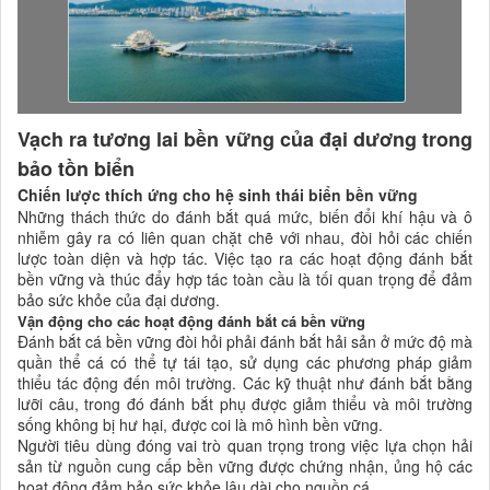
Vạch ra tương lai bền vững của đại dương trong
bảo tồn biển
Chiến lược thích ứng cho hệ sinh thái biển bền vững
Những thách thức do đánh bắt quá mức, biến đổi khí hậu và ô
nhiễm gây ra có liên quan chặt chẽ với nhau, đòi hỏi các chiến
lược toàn diện và hợp tác. Việc tạo ra các hoạt động đánh bắt
bền vững và thúc đẩy hợp tác toàn cầu là tối quan trọng để đảm
bảo sức khỏe của đại dương.
Vận động cho các hoạt động đánh bắt cá bền vững
Đánh bắt cá bền vững đòi hỏi phải đánh bắt hải sản ở mức độ mà
quần thể cá có thể tự tái tạo, sử dụng các phương pháp giảm
thiểu tác động đến môi trường. Các kỹ thuật như đánh bắt bằng
lưỡi câu, trong đó đánh bắt phụ được giảm thiểu và môi trường
sống không bị hư hại, được coi là mô hình bền vững.
Người tiêu dùng đóng vai trò quan trọng trong việc lựa chọn hải
sản từ nguồn cung cấp bền vững được chứng nhận, ủng hộ các
hoạt động đảm bảo sức khỏe lâu dài cho nguồn cá.