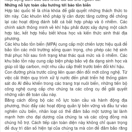
Những nỗ lực toàn cầu hướng tới bảo tồn biển
Hợp tác quốc tế là chìa khóa để giải quyết những thách thức to
lớn này. Các khuôn khổ pháp lý cần được tăng cường để chống
lại các hoạt động đánh bắt cá bất hợp pháp và ô nhiễm. Các
chính sách thông minh về khí hậu phải được xây dựng một cách
hợp tác, kết hợp hiểu biết khoa học và kiến ​​thức sinh thái địa
phương.
Các khu bảo tồn biển (MPA) cung cấp một chiến lược hiệu quả để
bảo tồn các môi trường sống quan trọng, cho phép các hệ sinh
thái phục hồi sau tình trạng khai thác quá mức và ô nhiễm. Các
khu bảo tồn này cung cấp biện pháp bảo vệ đa dạng sinh học và
giúp cô lập carbon, một nhu cầu cấp thiết trước biến đổi khí hậu.
Con đường phía trước cũng liên quan đến đổi mới công nghệ. Từ
việc cải thiện quy trình xử lý nước đến phát triển hệ thống giám
sát do AI điều khiển trong các trang trại nuôi biển, những tiến bộ
công nghệ cung cấp cho chúng ta các công cụ để giải quyết
những vấn đề toàn cầu này.
Bằng cách đồng bộ các nỗ lực toàn cầu và hành động địa
phương, thúc đẩy các hoạt động quản lý bền vững và đầu tư vào
nghiên cứu biển, nhân loại có thể đảm bảo một tương lai lành
mạnh hơn cho đại dương của chúng ta và các cộng đồng mà
chúng hỗ trợ. Cách tiếp cận toàn diện này không chỉ quan trọng
để duy trì dân số hiện tại của chúng ta mà còn để đảm bảo rằng