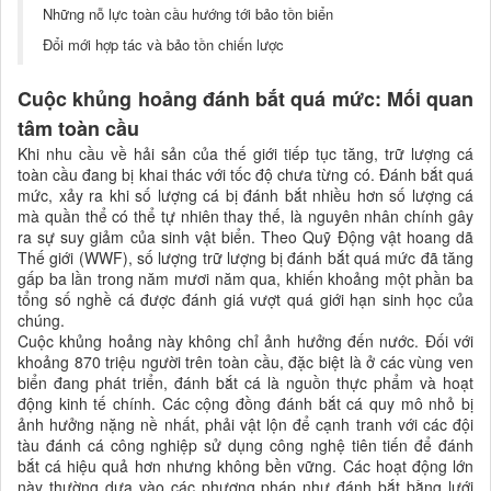
Những nỗ lực toàn cầu hướng tới bảo tồn biển
Đổi mới hợp tác và bảo tồn chiến lược
Cuộc khủng hoảng đánh bắt quá mức: Mối quan
tâm toàn cầu
Khi nhu cầu về hải sản của thế giới tiếp tục tăng, trữ lượng cá
toàn cầu đang bị khai thác với tốc độ chưa từng có. Đánh bắt quá
mức, xảy ra khi số lượng cá bị đánh bắt nhiều hơn số lượng cá
mà quần thể có thể tự nhiên thay thế, là nguyên nhân chính gây
ra sự suy giảm của sinh vật biển. Theo Quỹ Động vật hoang dã
Thế giới (WWF), số lượng trữ lượng bị đánh bắt quá mức đã tăng
gấp ba lần trong năm mươi năm qua, khiến khoảng một phần ba
tổng số nghề cá được đánh giá vượt quá giới hạn sinh học của
chúng.
Cuộc khủng hoảng này không chỉ ảnh hưởng đến nước. Đối với
khoảng 870 triệu người trên toàn cầu, đặc biệt là ở các vùng ven
biển đang phát triển, đánh bắt cá là nguồn thực phẩm và hoạt
động kinh tế chính. Các cộng đồng đánh bắt cá quy mô nhỏ bị
ảnh hưởng nặng nề nhất, phải vật lộn để cạnh tranh với các đội
tàu đánh cá công nghiệp sử dụng công nghệ tiên tiến để đánh
bắt cá hiệu quả hơn nhưng không bền vững. Các hoạt động lớn
này thường dựa vào các phương pháp như đánh bắt bằng lưới