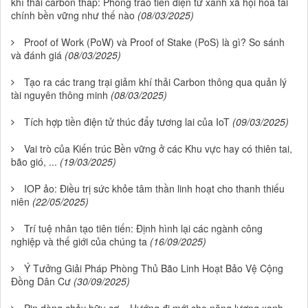
khí thải carbon thấp: Phong trào tiền điện tử xanh xã hội hóa tài
chính bền vững như thế nào
(08/03/2025)
Proof of Work (PoW) và Proof of Stake (PoS) là gì? So sánh
và đánh giá
(08/03/2025)
Tạo ra các trang trại giảm khí thải Carbon thông qua quản lý
tài nguyên thông minh
(08/03/2025)
Tích hợp tiền điện tử thúc đẩy tương lai của IoT
(09/03/2025)
Vai trò của Kiến trúc Bền vững ở các Khu vực hay có thiên tai,
bão gió, ...
(19/03/2025)
IOP ảo: Điều trị sức khỏe tâm thần linh hoạt cho thanh thiếu
niên
(22/05/2025)
Trí tuệ nhân tạo tiên tiến: Định hình lại các ngành công
nghiệp và thế giới của chúng ta
(16/09/2025)
Ý Tưởng Giải Pháp Phòng Thủ Bão Linh Hoạt Bảo Vệ Cộng
Đồng Dân Cư
(30/09/2025)
Pin dòng chảy hữu cơ – Hướng đi mới cho năng lượng xanh