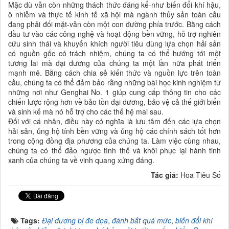
Mặc dù vẫn còn những thách thức đáng kể-như biến đổi khí hậu,
ô nhiễm và thực tế kinh tế xã hội mà ngành thủy sản toàn cầu
đang phải đối mặt-vẫn còn một con đường phía trước. Bằng cách
đầu tư vào các công nghệ và hoạt động bền vững, hỗ trợ nghiên
cứu sinh thái và khuyến khích người tiêu dùng lựa chọn hải sản
có nguồn gốc có trách nhiệm, chúng ta có thể hướng tới một
tương lai mà đại dương của chúng ta một lần nữa phát triển
mạnh mẽ. Bằng cách chia sẻ kiến ​​thức và nguồn lực trên toàn
cầu, chúng ta có thể đảm bảo rằng những bài học kinh nghiệm từ
những nơi như Genghai No. 1 giúp cung cấp thông tin cho các
chiến lược rộng hơn về bảo tồn đại dương, bảo vệ cả thế giới biển
và sinh kế mà nó hỗ trợ cho các thế hệ mai sau.
Đối với cá nhân, điều này có nghĩa là lưu tâm đến các lựa chọn
hải sản, ủng hộ tính bền vững và ủng hộ các chính sách tốt hơn
trong cộng đồng địa phương của chúng ta. Làm việc cùng nhau,
chúng ta có thể đảo ngược tình thế và khôi phục lại hành tinh
xanh của chúng ta về vinh quang xứng đáng.
Tác giả:
Hoa Tiêu Số
Tags:
Đại dương bị đe dọa
,
đánh bắt quá mức
,
biến đổi khí