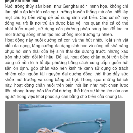
phục hồi sinh thái
Nuôi trồng thủy sản biển, như Genghai số 1 minh họa, không chỉ
làm giảm áp lực lên các ngư trường truyền thống mà còn thiết lập
một chu kỳ bền vững để bổ sung sinh vật biển. Các cơ sở này
đóng vai trò là nơi trú ẩn được bảo vệ, nơi quần thể cá có thể
phát triển mạnh, sử dụng các phương pháp sáng tạo để tạo ra
môi trường sống nhân tạo mô phỏng môi trường tự nhiên.
Hoạt động này nuôi dưỡng cá con và thu hút nhiều loài sinh vật
biển đa dạng, tăng cường đa dạng sinh học và củng cố khả năng
phục hồi sinh thái của hệ sinh thái đại dương trước những xáo
trộn như biến đổi khí hậu. Đổi lại, hoạt động chăn nuôi trên biển
củng cố nền kinh tế địa phương bằng cách cung cấp nguồn hải
sản ổn định, góp phần vào nền kinh tế xanh sử dụng có trách
nhiệm các nguồn tài nguyên đại dương đồng thời thúc đẩy sức
khỏe môi trường và công bằng xã hội. Thông qua những lợi ích
này, hoạt động chăn nuôi trên biển nổi lên như một chiến lược
tiên phong trong bảo tồn đại dương, thể hiện sự khéo léo của con
người trong việc khôi phục sự cân bằng cho biển của chúng ta.