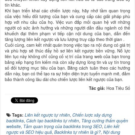
tín khác.
Khi bạn triển khai các chiến lược này, hãy nhớ tầm quan trọng
của việc hiểu đối tượng của bạn và cung cấp các giải pháp phù
hợp với nhu cầu của họ. Việc vun đắp mối quan hệ với những
người có sức ảnh hưởng và những người dẫn đầu ngành có thể
khuếch đại thêm phạm vi tiếp cận nội dung của bạn, dẫn đến
tăng lượng liên kết ngược và lưu lượng truy cập theo thời gian .
Cuối cùng, cam kết nhất quán trong việc tạo ra nội dung có giá trị
và phù hợp sẽ thúc đẩy hồ sơ liên kết ngược bền vững. Nỗ lực
liên tục này không chỉ củng cố vị trí của trang web của bạn trong
bảng xếp hạng tìm kiếm mà còn xây dựng lòng tin và uy tín trong
số đối tượng mục tiêu của bạn. Bằng cách tuân theo các hướng
dẫn này, bạn có thể tạo ra sự hiện diện trực tuyến mạnh mẽ, đảm
bảo thành công lâu dài cho chiến lược liên kết ngược của bạn.
Tác giả:
Hoa Tiêu Số
Tags:
Liên kết ngược tự nhiên
,
Chiến lược xây dựng
backlinks
,
Cách tạo backlinks tự nhiên
,
Tăng cường thẩm quyền
website
,
Tầm quan trọng của backlinks trong SEO
,
Liên kết
ngược và SEO hiệu quả
,
Backlinks tự nhiên là gì?
,
Nội dung