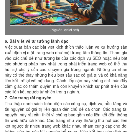
(Nguồn: qnict.net)
6. Bài viết về tư tưởng lãnh đạo
Việc xuất bản các bài viết kích thích thảo luận về xu hướng sản
xuất định vị một trang web như một trung tâm thông tin. Tham gia
vào các chủ đề như tương lai của các dịch vụ SEO hoặc nêu bật
các phương pháp hay nhất trong phát triển trang web có thể thu
hút sự chú ý của các chuyên gia trong ngành. Những cá nhân
này có thể thấy những hiểu biết sâu sắc có giá trị và có khả năng
liên kết trở lại với nội dung. Cách tiếp cận này không chỉ thúc đẩy
cảm giác có thẩm quyền mà còn khuyến khích sự phát triển của
các liên kết ngược tự nhiên trong ngành.
7. Các trang tài nguyên
Thu thập danh sách toàn diện các công cụ, dịch vụ, nền tảng và
tài nguyên có giá trị liên quan đến chủ đề đã chọn. Các trang tài
nguyên này rất cần thiết vì chúng bao gồm các liên kết đến thông
tin web hữu ích khác. Các trang như vậy thường thu hút các liên
kết ngược từ nhiều trang web khác nhau nhằm cung cấp cho đối
tượng của họ các tài nguyên bổ sung. Việc kết hợp các dịch vụ