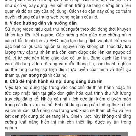
như dịch vụ xây dựng liên kết nhãn trắng sẽ tăng cường tính liên
quan và độ tin cậy của nội dung. Cách tiếp cận này củng cố thẩm
quyền chung của trang web trong ngành của nó.
8. Video hướng dẫn và hướng dẫn
Sử dụng video hiệu quả thu hút người theo dõi đồng thời khuyến
khích tạo liên kết ngược. Các hướng dẫn giáo dục chứng minh
cách triển khai dịch vụ SEO hoặc tận dụng dịch vụ phát triển web
đặc biệt có lợi. Các nguồn tài nguyên này không chỉ thúc đẩy lưu
lượng truy cập tự nhiên mà còn kiếm được các liên kết ngược có
giá trị từ các nền tảng giáo dục có uy tín. Bằng cách tập trung
vào nội dung video rõ ràng và nhiều thông tin, các doanh nghiệp
có thể tăng cường sự hiện diện trực tuyến của mình và thiết lập
thẩm quyền trong ngành của họ.
9. Chủ đề thịnh hành và nội dung đáng đưa tin
Việc tạo nội dung tập trung vào các chủ đề thịnh hành hoặc tin
tức cập nhật hiện tại giúp đơn giản hóa quá trình thu hút lượng
truy cập đáng kể. Nhiều cá nhân tích cực tìm kiếm chuyên môn
trong các lĩnh vực cụ thể. Khi nội dung cung cấp thông tin kịp thời
và chính xác, khả năng các trang web khác sẽ tham chiếu và liên
kết đến nội dung đó sẽ tăng lên. Chiến lược này không chỉ tăng
cường khả năng hiển thị mà còn thiết lập được uy tín trong
ngành.