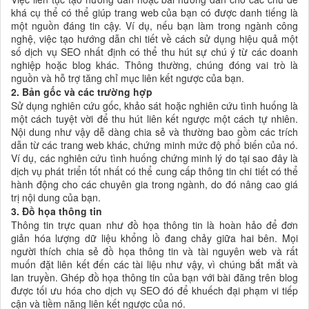
khá cụ thể có thể giúp trang web của bạn có được danh tiếng là
một nguồn đáng tin cậy. Ví dụ, nếu bạn làm trong ngành công
nghệ, việc tạo hướng dẫn chi tiết về cách sử dụng hiệu quả một
số dịch vụ SEO nhất định có thể thu hút sự chú ý từ các doanh
nghiệp hoặc blog khác. Thông thường, chúng đóng vai trò là
nguồn và hỗ trợ tăng chỉ mục liên kết ngược của bạn.
2. Bản gốc và các trường hợp
Sử dụng nghiên cứu gốc, khảo sát hoặc nghiên cứu tình huống là
một cách tuyệt vời để thu hút liên kết ngược một cách tự nhiên.
Nội dung như vậy dễ dàng chia sẻ và thường bao gồm các trích
dẫn từ các trang web khác, chứng minh mức độ phổ biến của nó.
Ví dụ, các nghiên cứu tình huống chứng minh lý do tại sao đây là
dịch vụ phát triển tốt nhất có thể cung cấp thông tin chi tiết có thể
hành động cho các chuyên gia trong ngành, do đó nâng cao giá
trị nội dung của bạn.
3. Đồ họa thông tin
Thông tin trực quan như đồ họa thông tin là hoàn hảo để đơn
giản hóa lượng dữ liệu khổng lồ đang chảy giữa hai bên. Mọi
người thích chia sẻ đồ họa thông tin và tài nguyên web và rất
muốn đặt liên kết đến các tài liệu như vậy, vì chúng bắt mắt và
lan truyền. Ghép đồ họa thông tin của bạn với bài đăng trên blog
được tối ưu hóa cho dịch vụ SEO đó để khuếch đại phạm vi tiếp
cận và tiềm năng liên kết ngược của nó.