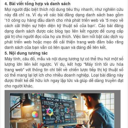
4. Bài viết tổng hợp và danh sách
Mọi người đặc biệt thích nội dung tiêu thụ nhanh, như nghiên cứu
này đã chỉ ra. Ví dụ về các bài đăng dạng danh sách bao gồm
'10 công cụ hàng đầu dành cho nhà phát triển web và '5 mẹo về
cách cải thiện sự hiện diện kỹ thuật số của bạn'. Các bài đăng
dạng danh sách được các blog tạo liên kết ngược để cung cấp
giá trị cho người đọc của họ ưa thích. Việc làm nổi bật các dịch vụ
phát triển web hoặc mẹo để cải thiện trang web đảm bảo rằng
danh sách của bạn vẫn có liên quan và đáng để liên kết.
5. Nội dung tương tác
Máy tính, câu đố, mẫu và nội dung tương tự có thể thu hút một số
lượng lớn liên kết ngược. Ví dụ, kết hợp "Máy tính tối ưu hóa
trang web" với thông tin chi tiết về chiến lược tiếp thị kỹ thuật số
có thể mang lại lợi ích cho nhiều doanh nghiệp. Loại bài đăng này
được thiết kế để hữu ích ngay lập tức và giúp dễ dàng truyền đạt
cho người khác.